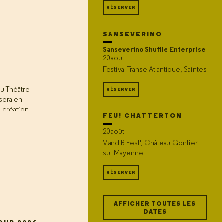
RÉSERVER
SANSEVERINO
Sanseverino Shuffle Enterprise
20 août
Festival Transe Atlantique, Saintes
au Théâtre
RÉSERVER
sera en
e création
FEU! CHATTERTON
20 août
V and B Fest', Château-Gontier-
sur-Mayenne
RÉSERVER
AFFICHER TOUTES LES
DATES