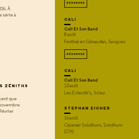
RÉSERVER
026. À
a série à
CALI
Cali Et Son Band
8 août
Festival en Gévaudan, Saugues
RÉSERVER
CALI
Cali Et Son Band
13 août
S ZÉNITHS
Les Eclectik's, Sciez
scent que
s novembre
STEPHAN EICHER
 février
16 août
Openair Solothurn, Solothurn
(CH)