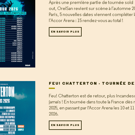
Après une première partie de tournée sold
out, OrelSan revient sur scène à l’automne 2
Paris, 5 nouvelles dates viennent compléter l
l’Accor Arena : 15 rendez-vous au total !
EN SAVOIR PLUS
FEU! CHATTERTON - TOURNÉE DE
Feu! Chatterton est de retour, plus incande
jamais ! En tournée dans toute la France dè
2025, en passant par l'Accor Arena les 10 et 11
2026.
EN SAVOIR PLUS