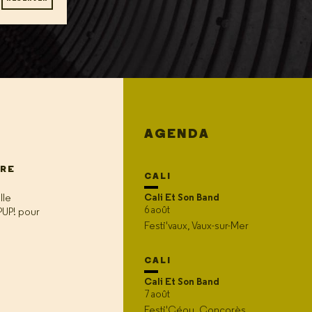
AGENDA
URE
CALI
Cali Et Son Band
lle
6 août
PUP! pour
Festi'vaux, Vaux-sur-Mer
CALI
Cali Et Son Band
7 août
Festi'Céou, Concorès