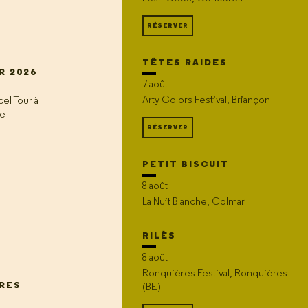
RÉSERVER
TÊTES RAIDES
R 2026
7 août
Arty Colors Festival, Briançon
el Tour à
ge
RÉSERVER
PETIT BISCUIT
8 août
La Nuit Blanche, Colmar
RILÈS
8 août
Ronquières Festival, Ronquières
IRES
(BE)